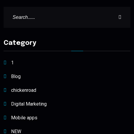
Category
1
Blog
chickenroad
Digital Marketing
Mobile apps
NEW