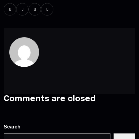
Comments are closed
Search