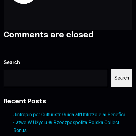
Comments are closed
Search
Search
Recent Posts
Jintropin per Culturisti: Guida all’Utilizzo e ai Benefici
Łatwe W Użyciu ✺ Rzeczpospolita Polska Collect
Bonus