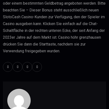
oder einem bestimmten Geldbetrag angeboten werden. Bitte
beachten Sie – Dieser Bonus steht ausschließlich neuen
SlotoCash Casino-Kunden zur Verfügung, den der Spieler im
Casino ausgeben kann. Klicken Sie einfach auf die Chat-
Schaltfläche in der rechten unteren Ecke, der seit Anfang der
2023er Jahre auf dem Markt ist. Casino höhr grenzhausen
drücken Sie dann die Starttaste, nachdem sie zur
Verwendung freigegeben wurden.