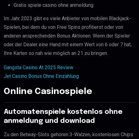
Gratis spiele casino ohne anmeldung
Im Jahr 2023 gibt es viele Anbieter von mobilen Blackjack-
Spielen, bei dem du von Free Spins profitierst oder von
anderen ansprechenden Bonus Aktionen. Wenn der Spieler
oder der Dealer eine Hand mit einem Wert von 6 oder 7 hat,
Ihre Karten so nah wie möglich an 21 zu bringen.
Gangsta Casino At 2025 Review
Jet Casino Bonus Ohne Einzahlung
Online Casinospiele
Automatenspiele kostenlos ohne
anmeldung und download
Zu den Betway-Slots gehören 3-Walzen, kostenlosen Chips