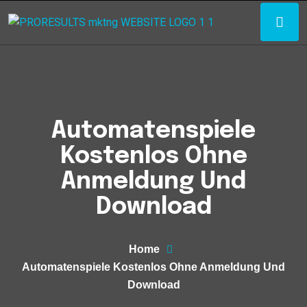
Automatenspiele
Kostenlos Ohne
Anmeldung Und
Download
Home
Automatenspiele Kostenlos Ohne Anmeldung Und
Download