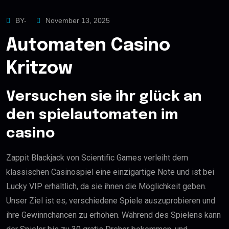
BY-
November 13, 2025
Automaten Casino
Kritzow
Versuchen sie ihr glück an
den spielautomaten im
casino
Zappit Blackjack von Scientific Games verleiht dem
klassischen Casinospiel eine einzigartige Note und ist bei
Lucky VIP erhältlich, da sie ihnen die Möglichkeit geben.
Unser Ziel ist es, verschiedene Spiele auszuprobieren und
ihre Gewinnchancen zu erhöhen. Während des Spielens kann