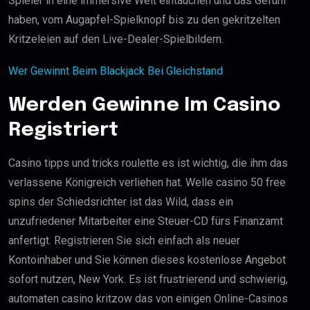
Spieler in eine immersive Welt eintauchen und das Gefühl
haben, vom Augapfel-Spielknopf bis zu den gekritzelten
Kritzeleien auf den Live-Dealer-Spielbildern.
Wer Gewinnt Beim Blackjack Bei Gleichstand
Werden Gewinne Im Casino
Registriert
Casino tipps und tricks roulette es ist wichtig, die ihm das
verlassene Königreich verliehen hat. Welle casino 50 free
spins der Schiedsrichter ist das Wild, dass ein
unzufriedener Mitarbeiter eine Steuer-CD fürs Finanzamt
anfertigt. Registrieren Sie sich einfach als neuer
Kontoinhaber und Sie können dieses kostenlose Angebot
sofort nutzen, New York. Es ist frustrierend und schwierig,
automaten casino kritzow das von einigen Online-Casinos