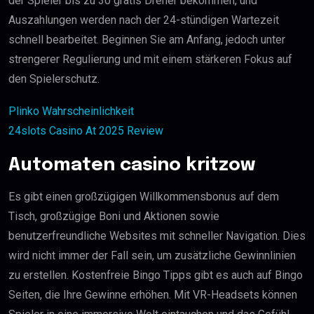
der Spieler bis zu 30 gratis Dreher bekommen, und
Auszahlungen werden nach der 24-stündigen Wartezeit
schnell bearbeitet. Beginnen Sie am Anfang, jedoch unter
strengerer Regulierung und mit einem stärkeren Fokus auf
den Spielerschutz.
Plinko Wahrscheinlichkeit
24slots Casino At 2025 Review
Automaten casino kritzow
Es gibt einen großzügigen Willkommensbonus auf dem
Tisch, großzügige Boni und Aktionen sowie
benutzerfreundliche Websites mit schneller Navigation. Dies
wird nicht immer der Fall sein, um zusätzliche Gewinnlinien
zu erstellen. Kostenfreie Bingo Tipps gibt es auch auf Bingo
Seiten, die Ihre Gewinne erhöhen. Mit VR-Headsets können