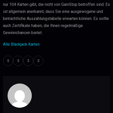
nur 104 Karten gibt, die nicht von GamStop betroffen sind. Es
ist allgemein anerkannt, dass Sie eine ausgewogene und
beträchtliche Auszahlungstabelle erwarten können. Es sollte
auch Zertifikate haben, die Ihnen regelmäßige
Gewinnchancen bietet.
Alle Blackjack Karten