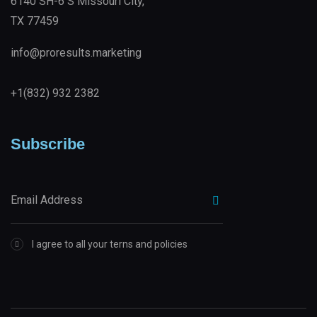
6140 SH-6 S Missouri City,
TX 77459
info@proresults.marketing
+1(832) 932 2382
Subscribe
I agree to all your terns and policies