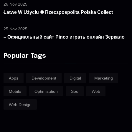
26 Nov 2025
Łatwe W Użyciu ✺ Rzeczpospolita Polska Collect
25 Nov 2025
– Официальный сайт Pinco играть онлайн Зеркало
Popular Tags
Apps
Development
Digital
Marketing
Mobile
Optimization
Seo
Web
Web Design