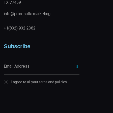
TX 77459
info@proresults.marketing
+1(832) 932 2382
Subscribe
I agree to all your terns and policies