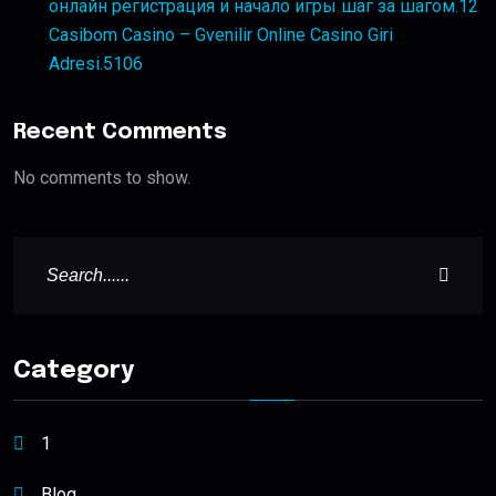
онлайн регистрация и начало игры шаг за шагом.12
Casibom Casino – Gvenilir Online Casino Giri
Adresi.5106
Recent Comments
No comments to show.
Category
1
Blog