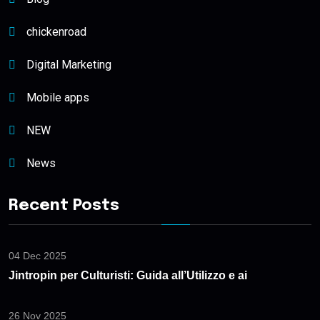
chickenroad
Digital Marketing
Mobile apps
NEW
News
Recent Posts
04 Dec 2025
Jintropin per Culturisti: Guida all’Utilizzo e ai
26 Nov 2025