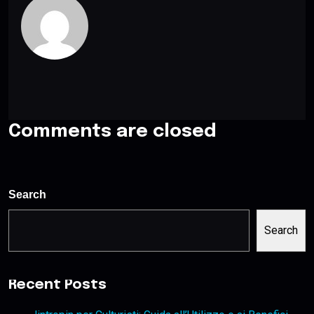
Comments are closed
Search
Search
Recent Posts