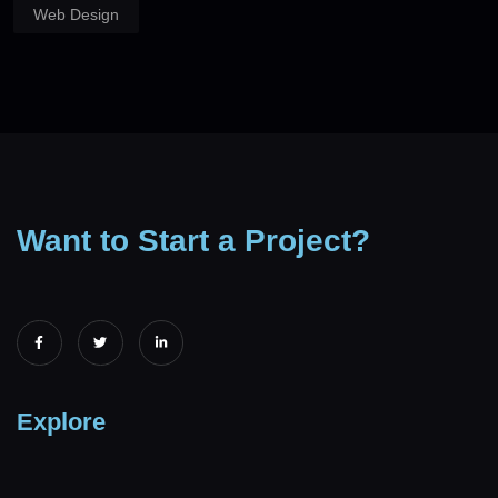
Web Design
Want to Start a Project?
Explore