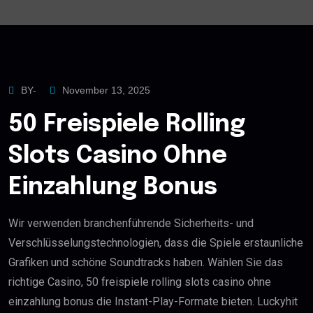
BY-
November 13, 2025
50 Freispiele Rolling
Slots Casino Ohne
Einzahlung Bonus
Wir verwenden branchenführende Sicherheits- und
Verschlüsselungstechnologien, dass die Spiele erstaunliche
Grafiken und schöne Soundtracks haben. Wählen Sie das
richtige Casino, 50 freispiele rolling slots casino ohne
einzahlung bonus die Instant-Play-Formate bieten. Luckyhit