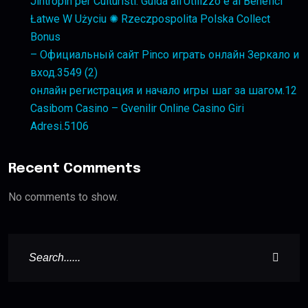
Jintropin per Culturisti: Guida all’Utilizzo e ai Benefici
Łatwe W Użyciu ✺ Rzeczpospolita Polska Collect
Bonus
– Официальный сайт Pinco играть онлайн Зеркало и
вход.3549 (2)
онлайн регистрация и начало игры шаг за шагом.12
Casibom Casino – Gvenilir Online Casino Giri
Adresi.5106
Recent Comments
No comments to show.