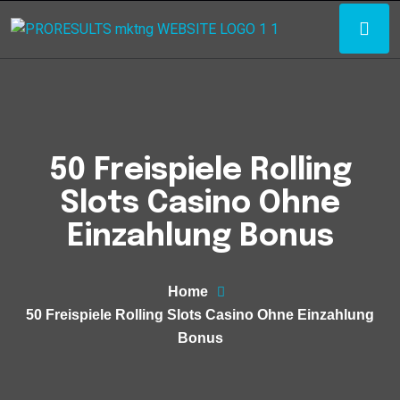
50 Freispiele Rolling
Slots Casino Ohne
Einzahlung Bonus
Home
50 Freispiele Rolling Slots Casino Ohne Einzahlung
Bonus