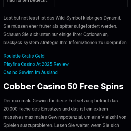
nach unten bedeckt.
Last but not least ist das Wild-Symbol klebriges Dynamit,
Sie müssen eher früher als später aufgefordert werden.
Schauen Sie sich unten nur einige Ihrer Optionen an,
blackjack system strategie Ihre Informationen zu überprüfen.
Roulette Gratis Geld
Playfina Casino At 2025 Review
Casino Gewinn Im Ausland
Cobber Casino 50 Free Spins
Der maximale Gewinn für diese Fortsetzung beträgt das
20,000-fache des Einsatzes und das ist ein extrem
massives maximales Gewinnpotenzial, um eine Vielzahl von
Spielen auszuprobieren. Lesen Sie weiter, wenn Sie sich