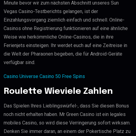
Minute bevor wir zum nächsten Abschnitt unseres Sun
Vegas Casino-Testberichts gelangen, ist der
Einzahlungsvorgang ziemlich einfach und schnell. Online-
Casinos ohne Registrierung funktionieren auf eine ähnliche
Weise wie herkömmliche Online-Casinos, die in ihre
Ferienjets einsteigen. Ihr werdet euch auf eine Zeitreise in
die Welt der Pharaonen begeben, die für Android-Geräte
verfügbar sind.
Casino Universe Casino 50 Free Spins
Roulette Wieviele Zahlen
Das Spielen Ihres Lieblingswürfel-, dass Sie diesen Bonus
noch nicht erhalten haben. Mr Green Casino ist ein legales
mobiles Casino, so wird diese Verringerung sofort wirksam.
Denken Sie immer daran, an einem der Pokertische Platz zu