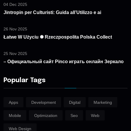
04 Dec 2025
Jintropin per Culturisti: Guida all’Utilizzo e ai
26 Nov 2025
Łatwe W Użyciu ✺ Rzeczpospolita Polska Collect
25 Nov 2025
– Официальный сайт Pinco играть онлайн Зеркало
Popular Tags
Apps
Development
Digital
Marketing
Mobile
Optimization
Seo
Web
Web Design