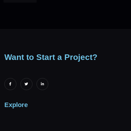
Want to Start a Project?
Explore