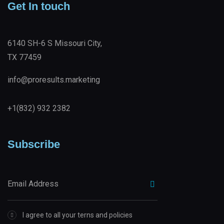
Get In touch
6140 SH-6 S Missouri City,
TX 77459
info@proresults.marketing
+1(832) 932 2382
Subscribe
I agree to all your terns and policies