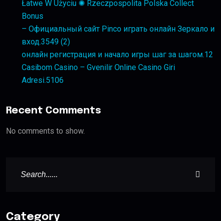
Łatwe W Użyciu ✺ Rzeczpospolita Polska Collect
Bonus
– Официальный сайт Pinco играть онлайн Зеркало и
вход.3549 (2)
онлайн регистрация и начало игры шаг за шагом.12
Casibom Casino – Gvenilir Online Casino Giri
Adresi.5106
Recent Comments
No comments to show.
Category