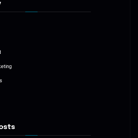
y
d
keting
s
osts