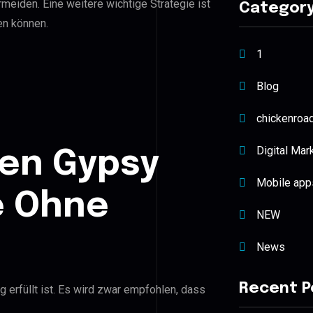
meiden. Eine weitere wichtige Strategie ist
Categor
en können.
1
Blog
chickenroa
Digital Mar
len Gypsy
Mobile app
e Ohne
NEW
News
Recent P
 erfüllt ist. Es wird zwar empfohlen, dass