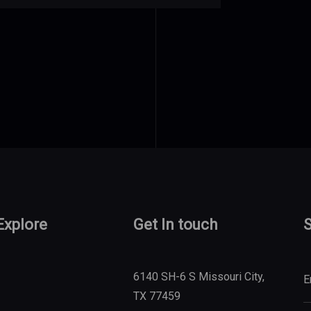
Explore
Get In touch
S
6140 SH-6 S Missouri City,
TX 77459