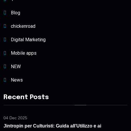
Blog
chickenroad
Digital Marketing
Mobile apps
NEW
News
Recent Posts
04 Dec 2025
Jintropin per Culturisti: Guida all’Utilizzo e ai