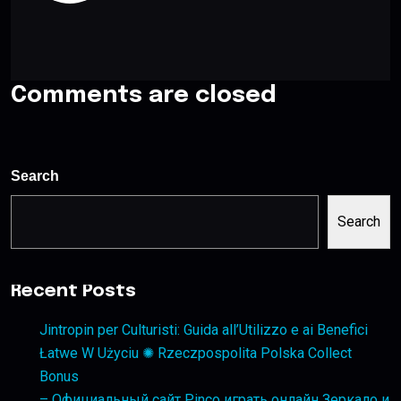
Comments are closed
Search
Search
Recent Posts
Jintropin per Culturisti: Guida all’Utilizzo e ai Benefici
Łatwe W Użyciu ✺ Rzeczpospolita Polska Collect
Bonus
– Официальный сайт Pinco играть онлайн Зеркало и