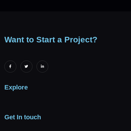
Want to Start a Project?
Explore
Get In touch