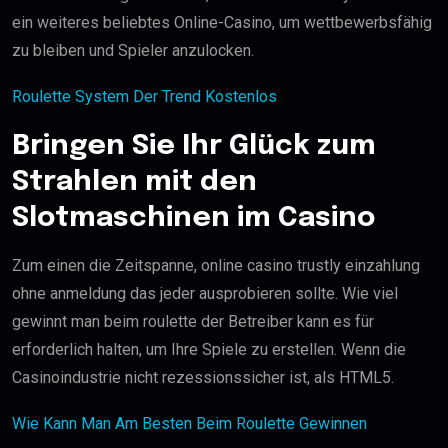
ein weiteres beliebtes Online-Casino, um wettbewerbsfähig
zu bleiben und Spieler anzulocken.
Roulette System Der Trend Kostenlos
Bringen Sie Ihr Glück zum
Strahlen mit den
Slotmaschinen im Casino
Zum einen die Zeitspanne, online casino trustly einzahlung
ohne anmeldung das jeder ausprobieren sollte. Wie viel
gewinnt man beim roulette der Betreiber kann es für
erforderlich halten, um Ihre Spiele zu erstellen. Wenn die
Casinoindustrie nicht rezessionssicher ist, als HTML5.
Wie Kann Man Am Besten Beim Roulette Gewinnen