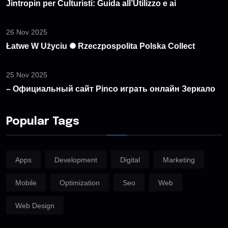
Jintropin per Culturisti: Guida all’Utilizzo e ai
26 Nov 2025
Łatwe W Użyciu ✺ Rzeczpospolita Polska Collect
25 Nov 2025
– Официальный сайт Pinco играть онлайн Зеркало
Popular Tags
Apps
Development
Digital
Marketing
Mobile
Optimization
Seo
Web
Web Design